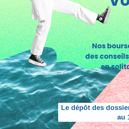
Vo
Nos bourse
des conseils
en soli
Le dépôt des dossie
au 