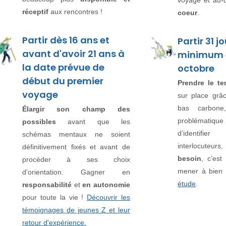
voyage et au-de
réceptif
aux rencontres !
coeur
.
Partir dès 16 ans et
Partir 31 j
avant d'avoir 21 ans à
minimum e
la date prévue de
octobre
début du premier
Prendre le t
voyage
sur place grâ
bas carbone
Élargir son champ des
problématique
possibles
avant que les
d’identif
schémas mentaux ne soient
interlocuteurs
définitivement fixés et avant de
besoin
, c’est
procéder à ses choix
mener à bien
d'orientation. Gagner en
étude
.
responsabilité
et
en autonomie
pour toute la vie !
Découvrir les
témoignages de jeunes Z et leur
retour d'expérience.