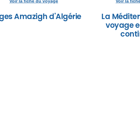
Voir la fiche du voyage
Voir la fic
ges Amazigh d'Algérie
La Méditer
voyage e
conti