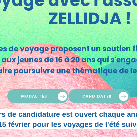
yage avec l'ass
ZELLIDJA !
s de voyage proposent un soutien fi
 aux jeunes de 16 à 20 ans qui s'enga
taire poursuivre une thématique de le
MODALITÉS
CANDIDATER
rs de candidature est ouvert chaque a
15 février pour les voyages de l'été suiv