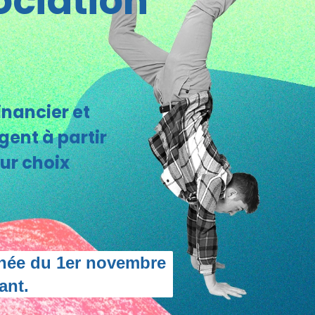
ociation
nancier et
gent à partir
ur choix
nnée du 1er novembre
ant.