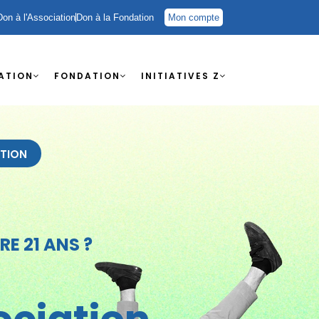
Don à l'Association
Don à la Fondation
Mon compte
ATION
FONDATION
INITIATIVES Z
TION
E 21 ANS ?