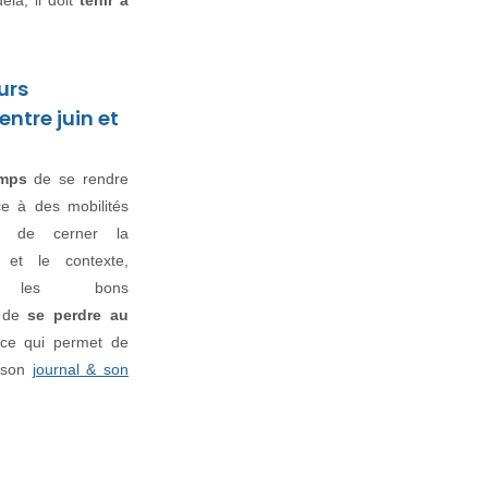
là, il doit
tenir à
ours
ntre juin et
emps
de se rendre
ce à des mobilités
, de cerner la
 et le contexte,
ier les bons
, de
se perdre au
 ce qui permet de
 son
journal & son