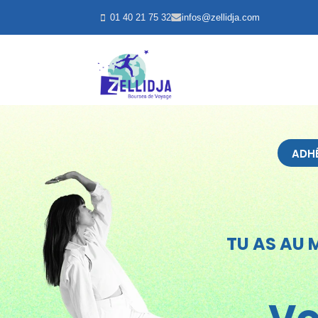
01 40 21 75 32
infos@zellidja.com
ADHÉ
TU AS AU 