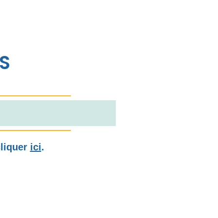
S
cliquer
ici
.