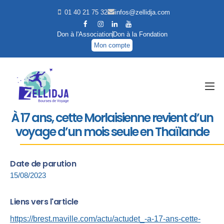
01 40 21 75 32
infos@zellidja.com
Don à l'Association
Don à la Fondation
Mon compte
À 17 ans, cette Morlaisienne revient d’un
voyage d’un mois seule en Thaïlande
Date de parution
15/08/2023
Liens vers l'article
https://brest.maville.com/actu/actudet_-a-17-ans-cette-