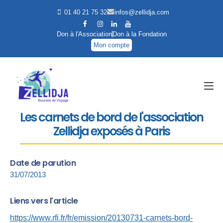
01 40 21 75 32
infos@zellidja.com
Don à l'Association
Don à la Fondation
Mon compte
Les carnets de bord de l'association
Zellidja exposés à Paris
Date de parution
31/07/2013
Liens vers l'article
https://www.rfi.fr/fr/emission/20130731-carnets-bord-